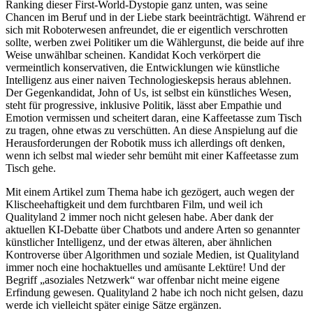
Ranking dieser First-World-Dystopie ganz unten, was seine
Chancen im Beruf und in der Liebe stark beeinträchtigt. Während er
sich mit Roboterwesen anfreundet, die er eigentlich verschrotten
sollte, werben zwei Politiker um die Wählergunst, die beide auf ihre
Weise unwählbar scheinen. Kandidat Koch verkörpert die
vermeintlich konservativen, die Entwicklungen wie künstliche
Intelligenz aus einer naiven Technologieskepsis heraus ablehnen.
Der Gegenkandidat, John of Us, ist selbst ein künstliches Wesen,
steht für progressive, inklusive Politik, lässt aber Empathie und
Emotion vermissen und scheitert daran, eine Kaffeetasse zum Tisch
zu tragen, ohne etwas zu verschütten. An diese Anspielung auf die
Herausforderungen der Robotik muss ich allerdings oft denken,
wenn ich selbst mal wieder sehr bemüht mit einer Kaffeetasse zum
Tisch gehe.
Mit einem Artikel zum Thema habe ich gezögert, auch wegen der
Klischeehaftigkeit und dem furchtbaren Film, und weil ich
Qualityland 2 immer noch nicht gelesen habe. Aber dank der
aktuellen KI-Debatte über Chatbots und andere Arten so genannter
künstlicher Intelligenz, und der etwas älteren, aber ähnlichen
Kontroverse über Algorithmen und soziale Medien, ist Qualityland
immer noch eine hochaktuelles und amüsante Lektüre! Und der
Begriff „asoziales Netzwerk“ war offenbar nicht meine eigene
Erfindung gewesen. Qualityland 2 habe ich noch nicht gelsen, dazu
werde ich vielleicht später einige Sätze ergänzen.