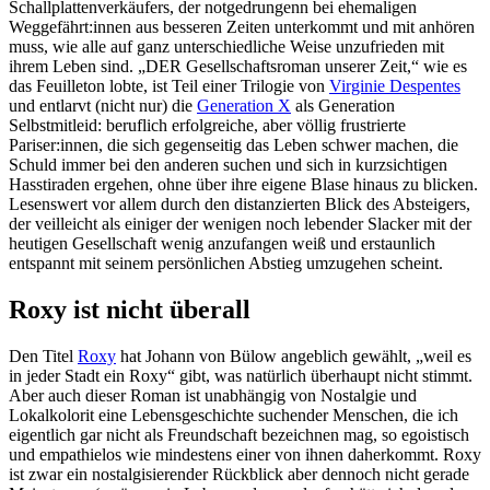
Schallplattenverkäufers, der notgedrungenn bei ehemaligen
Weggefährt:innen aus besseren Zeiten unterkommt und mit anhören
muss, wie alle auf ganz unterschiedliche Weise unzufrieden mit
ihrem Leben sind. „DER Gesellschaftsroman unserer Zeit,“ wie es
das Feuilleton lobte, ist Teil einer Trilogie von
Virginie Despentes
und entlarvt (nicht nur) die
Generation X
als Generation
Selbstmitleid: beruflich erfolgreiche, aber völlig frustrierte
Pariser:innen, die sich gegenseitig das Leben schwer machen, die
Schuld immer bei den anderen suchen und sich in kurzsichtigen
Hasstiraden ergehen, ohne über ihre eigene Blase hinaus zu blicken.
Lesenswert vor allem durch den distanzierten Blick des Absteigers,
der veilleicht als einiger der wenigen noch lebender Slacker mit der
heutigen Gesellschaft wenig anzufangen weiß und erstaunlich
entspannt mit seinem persönlichen Abstieg umzugehen scheint.
Roxy ist nicht überall
Den Titel
Roxy
hat Johann von Bülow angeblich gewählt, „weil es
in jeder Stadt ein Roxy“ gibt, was natürlich überhaupt nicht stimmt.
Aber auch dieser Roman ist unabhängig von Nostalgie und
Lokalkolorit eine Lebensgeschichte suchender Menschen, die ich
eigentlich gar nicht als Freundschaft bezeichnen mag, so egoistisch
und empathielos wie mindestens einer von ihnen daherkommt. Roxy
ist zwar ein nostalgisierender Rückblick aber dennoch nicht gerade