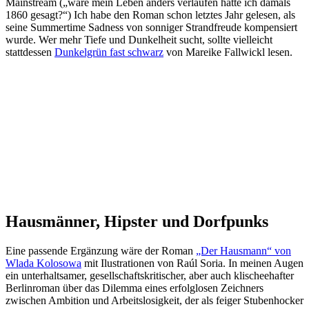
Mainstream („wäre mein Leben anders verlaufen hätte ich damals
1860 gesagt?“) Ich habe den Roman schon letztes Jahr gelesen, als
seine Summertime Sadness von sonniger Strandfreude kompensiert
wurde. Wer mehr Tiefe und Dunkelheit sucht, sollte vielleicht
stattdessen
Dunkelgrün fast schwarz
von Mareike Fallwickl lesen.
Hausmänner, Hipster und Dorfpunks
Eine passende Ergänzung wäre der Roman
„Der Hausmann“ von
Wlada Kolosowa
mit Ilustrationen von Raúl Soria. In meinen Augen
ein unterhaltsamer, gesellschaftskritischer, aber auch klischeehafter
Berlinroman über das Dilemma eines erfolglosen Zeichners
zwischen Ambition und Arbeitslosigkeit, der als feiger Stubenhocker