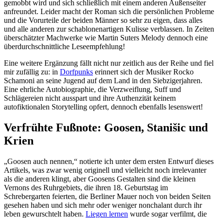
gemobbt wird und sich schließlich mit einem anderen Außenseiter
anfreundet. Leider macht der Roman sich die persönlichen Probleme
und die Vorurteile der beiden Männer so sehr zu eigen, dass alles
und alle anderen zur schablonenartigen Kulisse verblassen. In Zeiten
überschätzter Machwerke wie Martin Suters Melody dennoch eine
überdurchschnittliche Leseempfehlung!
Eine weitere Ergänzung fällt nicht nur zeitlich aus der Reihe und fiel
mir zufällig zu: in
Dorfpunks
erinnert sich der Musiker Rocko
Schamoni an seine Jugend auf dem Land in den Siebzigerjahren.
Eine ehrliche Autobiographie, die Verzweiflung, Suff und
Schlägereien nicht ausspart und ihre Authenzität keinem
autofiktionalen Storytelling opfert, dennoch ebenfalls lesenswert!
Verfrühte Fußnote: Goosen, Stanišic und
Krien
„Goosen auch nennen,“ notierte ich unter dem ersten Entwurf dieses
Artikels, was zwar wenig originell und vielleicht noch irrelevanter
als die anderen klingt, aber Goosens Gestalten sind die kleinen
Vernons des Ruhrgebiets, die ihren 18. Geburtstag im
Schrebergarten feierten, die Berliner Mauer noch von beiden Seiten
gesehen haben und sich mehr oder weniger nonchalant durch ihr
leben gewurschtelt haben.
Liegen lernen
wurde sogar verfilmt, die