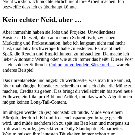
Nicht wirklich. Ich möchte ehrlich nicht ihre Arbeit machen. Ich
bezweifle dass ich es überhaupt könnte.
Kein echter Neid, aber …
Aber immerhin haben sie Jobs und Projekte. Unvollendetes
Business. Derweil, oben an meinem Schreibtisch, zwischen
Marketing und Prokrastination, habe ich langsam nicht mal mehr
Lust, qualitativ hochwertige Inhalte zu erstellen. Es macht mehr
Spaß, die Regeln und Empfehlungen zu missachten. Da mache ich
lieber Automatic Writing oder wie auch immer das heißt. Dieser Post
ist ein solcher Stilbruch.
Oulipo, unvollendete Sätze und …
war ein
anderes Beispiel.
Das unrentabelste und angeblich wertloseste, was man tun kann, ist,
über unabhängige Künstler zu schreiben und sich dabei die Mühe zu
machen, Credits zu geben. Das bringt dir vielleicht ein bis zwei neue
Follower, ein Like pro Bild und Artikel, und das war’s. Algorithmen
mögen keinen Long-Tail-Content.
Im übrigen werde ich (es) buchstäblich müde. Müde von einem
Bürojob, der durch KI und Kosteneinsparungen infrage gestellt
wird, und müde nachdem ich zu spät ins Bett kam und morgens zu
früh wach wurde, geweckt vom Daily Standup der Bauarbeiter.
Warum müssen ihre lautesten Tätigkeiten immer schon zum