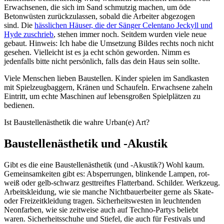
Erwachsenen, die sich im Sand schmutzig machen, um öde
Betonwüsten zurückzulassen, sobald die Arbeiter abgezogen
sind. Die
hässlichen Häuser, die der Sänger Celentano Jeckyll und
Hyde zuschrieb
, stehen immer noch. Seitdem wurden viele neue
gebaut. Hinweis: Ich habe die Umsetzung Bildes rechts noch nicht
gesehen. Vielleicht ist es ja echt schön geworden. Nimm es
jedenfalls bitte nicht persönlich, falls das dein Haus sein sollte.
Viele Menschen lieben Baustellen. Kinder spielen im Sandkasten
mit Spielzeugbaggern, Kränen und Schaufeln. Erwachsene zaheln
Eintritt, um echte Maschinen auf lebensgroßen Spielplätzen zu
bedienen.
Ist Baustellenästhetik die wahre Urban(e) Art?
Baustellenästhetik und -Akustik
Gibt es die eine Baustellenästhetik (und -Akustik?) Wohl kaum.
Gemeinsamkeiten gibt es: Absperrungen, blinkende Lampen, rot-
weiß oder gelb-schwarz gesttreiftes Flatterband. Schilder. Werkzeug.
Arbeitskleidung, wie sie manche Nichtbauerbeiter gerne als Skate-
oder Freizeitkleidung tragen. Sicherheitswesten in leuchtenden
Neonfarben, wie sie zeitweise auch auf Techno-Partys beliebt
waren. Sicherheitsschuhe und Stiefel, die auch für Festivals und